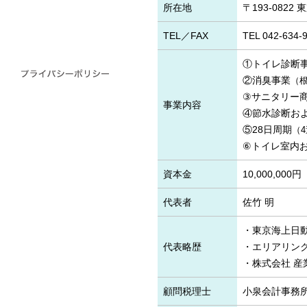
所在地
〒193-0822
TEL／FAX
TEL 042-634-
①トイレ診断
②消臭事業
（
③サニタリー
事業内容
④節水診断お
⑤28日周期
（
⑥トイレ室内
資本金
10,000,000円
代表者
佐竹 明
・東京海上日動
代表略歴
・エリアリンク
・株式会社 産
顧問税理士
小泉会計事務