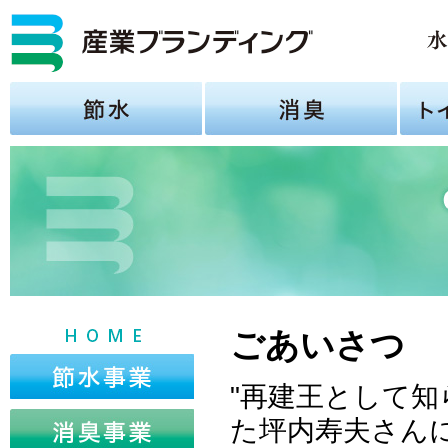
ごあいさつ
"再建王として
た坪内寿夫さん